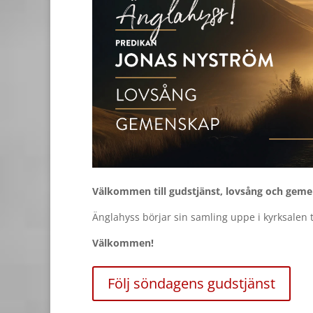
Välkommen till gudstjänst, lovsång och geme
Änglahyss börjar sin samling uppe i kyrksalen
Välkommen!
Följ söndagens gudstjänst