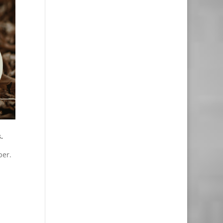
ås.
per.